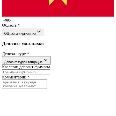
Область
*
Областы киргизиңиз
Депозит маалымат
Депозит түрү
*
Депозит түрүн тандаңыз
Каалаган депозит суммасы
Комментарий
*