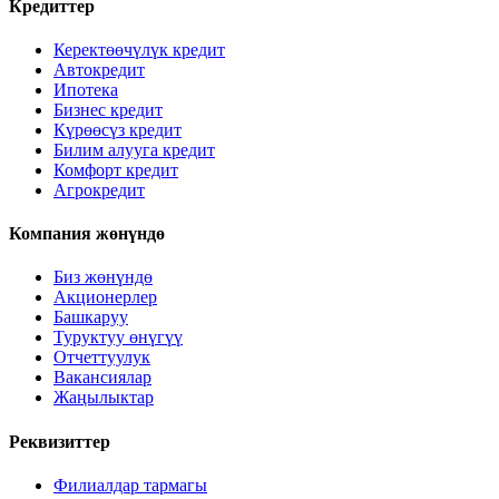
Кредиттер
Керектөөчүлүк кредит
Автокредит
Ипотека
Бизнес кредит
Күрөөсүз кредит
Билим алууга кредит
Комфорт кредит
Агрокредит
Компания жөнүндө
Биз жөнүндө
Акционерлер
Башкаруу
Туруктуу өнүгүү
Отчеттуулук
Вакансиялар
Жаңылыктар
Реквизиттер
Филиалдар тармагы