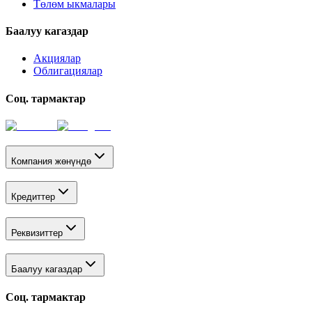
Төлөм ыкмалары
Баалуу кагаздар
Акциялар
Облигациялар
Соц. тармактар
Компания жөнүндө
Кредиттер
Реквизиттер
Баалуу кагаздар
Соц. тармактар