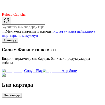
Reload Captcha
Мен жеке маалыматтарымды
иштетүү жана пайдалануу
шарттарына макулмун
Жөнөтүү
Салым Финанс тиркемеси
Биздин тиркемеде сиз бардык банктык продуктуларды
табасыз
Google Play
App Store
Биз картада
Филиалдар