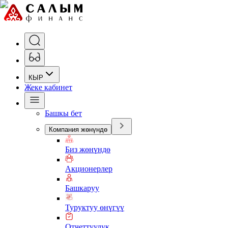
КЫР
Жеке кабинет
Башкы бет
Компания жөнүндө
Биз жөнүндө
Акционерлер
Башкаруу
Туруктуу өнүгүү
Отчеттуулук