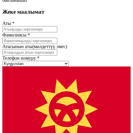
байланышат
Жеке маалымат
Аты
*
Фамилиясы
*
Атасынын аты
(милдеттүү эмес)
Телефон номуру
*