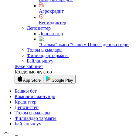
Агрокредит
Кепилдиктер
Депозиттер
Депозиттер
"Салым" жана "Салым Плюс" депозиттери
Төлөм ыкмалары
Филиалдар тармагы
Байланышуу
Жеке кабинет
Колдонмо жүктөө
App Store
Google Play
Башкы бет
Компания жөнүндө
Кредиттер
Депозиттер
Төлөм ыкмалары
Филиалдар тармагы
Байланышуу