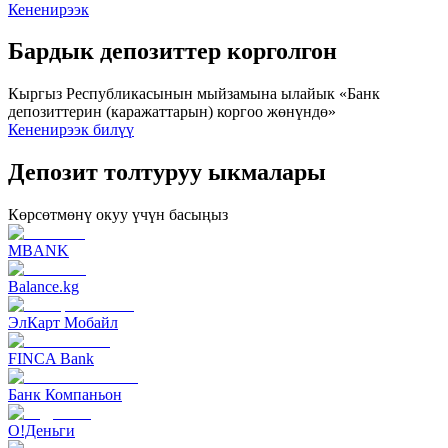
Кененирээк
Бардык депозиттер корголгон
Кыргыз Республикасынын мыйзамына ылайык «Банк
депозиттерин (каражаттарын) коргоо жөнүндө»
Кененирээк билүү
Депозит толтуруу ыкмалары
Көрсөтмөнү окуу үчүн басыңыз
MBANK
Balance.kg
ЭлКарт Мобайл
FINCA Bank
Банк Компаньон
O!Деньги