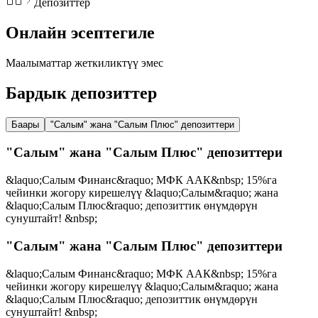
Депозиттер
Онлайн эсептегиле
Маалыматтар жеткиликтүү эмес
Бардык депозиттер
Баары
"Салым" жана "Салым Плюс" депозиттери
"Салым" жана "Салым Плюс" депозиттери
&laquo;Салым Финанс&raquo; МФК ААК&nbsp; 15%га
чейинки жогору кирешелүү &laquo;Салым&raquo; жана
&laquo;Салым Плюс&raquo; депозиттик өнүмдөрүн
сунуштайт! &nbsp;
"Салым" жана "Салым Плюс" депозиттери
&laquo;Салым Финанс&raquo; МФК ААК&nbsp; 15%га
чейинки жогору кирешелүү &laquo;Салым&raquo; жана
&laquo;Салым Плюс&raquo; депозиттик өнүмдөрүн
сунуштайт! &nbsp;