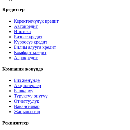
Кредиттер
Керектөөчүлүк кредит
Автокредит
Ипотека
Бизнес кредит
Күрөөсүз кредит
Билим алууга кредит
Комфорт кредит
Агрокредит
Компания жөнүндө
Биз жөнүндө
Акционерлер
Башкаруу
Туруктуу өнүгүү
Отчеттуулук
Вакансиялар
Жаңылыктар
Реквизиттер