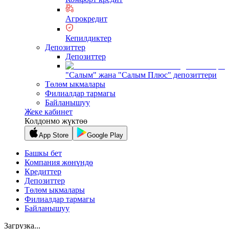
Агрокредит
Кепилдиктер
Депозиттер
Депозиттер
"Салым" жана "Салым Плюс" депозиттери
Төлөм ыкмалары
Филиалдар тармагы
Байланышуу
Жеке кабинет
Колдонмо жүктөө
App Store
Google Play
Башкы бет
Компания жөнүндө
Кредиттер
Депозиттер
Төлөм ыкмалары
Филиалдар тармагы
Байланышуу
Загрузка...