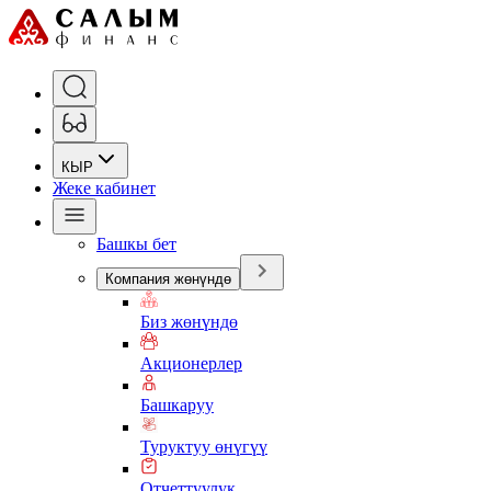
КЫР
Жеке кабинет
Башкы бет
Компания жөнүндө
Биз жөнүндө
Акционерлер
Башкаруу
Туруктуу өнүгүү
Отчеттуулук