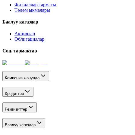
Филиалдар тармагы
Төлөм ыкмалары
Баалуу кагаздар
Акциялар
Облигациялар
Соц. тармактар
Компания жөнүндө
Кредиттер
Реквизиттер
Баалуу кагаздар