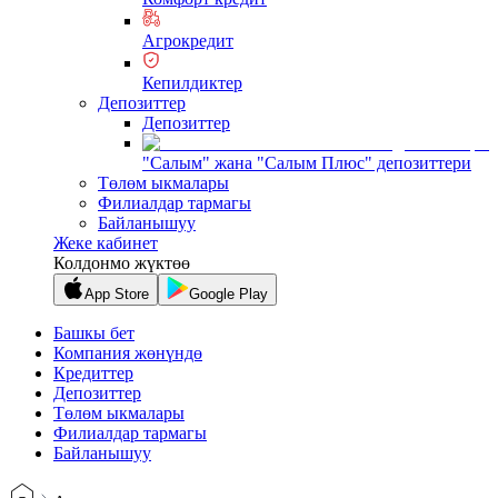
Агрокредит
Кепилдиктер
Депозиттер
Депозиттер
"Салым" жана "Салым Плюс" депозиттери
Төлөм ыкмалары
Филиалдар тармагы
Байланышуу
Жеке кабинет
Колдонмо жүктөө
App Store
Google Play
Башкы бет
Компания жөнүндө
Кредиттер
Депозиттер
Төлөм ыкмалары
Филиалдар тармагы
Байланышуу