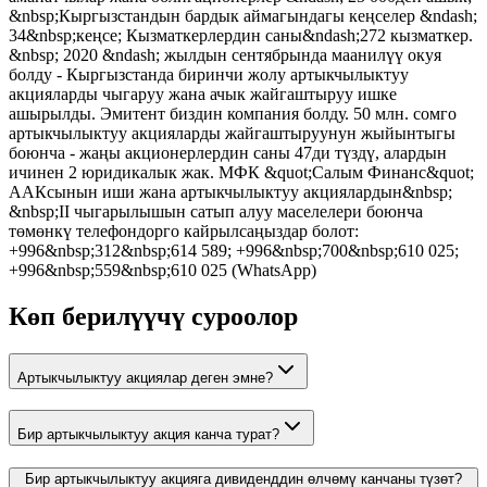
&nbsp;Кыргызстандын бардык аймагындагы кеңселер &ndash;
34&nbsp;кеңсе; Кызматкерлердин саны&ndash;272 кызматкер.
&nbsp; 2020 &ndash; жылдын сентябрында маанилүү окуя
болду - Кыргызстанда биринчи жолу артыкчылыктуу
акцияларды чыгаруу жана ачык жайгаштыруу ишке
ашырылды. Эмитент биздин компания болду. 50 млн. сомго
артыкчылыктуу акцияларды жайгаштыруунун жыйынтыгы
боюнча - жаңы акционерлердин саны 47ди түздү, алардын
ичинен 2 юридикалык жак. МФК &quot;Салым Финанс&quot;
ААКсынын иши жана артыкчылыктуу акциялардын&nbsp;
&nbsp;II чыгарылышын сатып алуу маселелери боюнча
төмөнкү телефондорго кайрылсаңыздар болот:
+996&nbsp;312&nbsp;614 589; +996&nbsp;700&nbsp;610 025;
+996&nbsp;559&nbsp;610 025 (WhatsApp)
Көп берилүүчү суроолор
Артыкчылыктуу акциялар деген эмне?
Бир артыкчылыктуу акция канча турат?
Бир артыкчылыктуу акцияга дивиденддин өлчөмү канчаны түзөт?