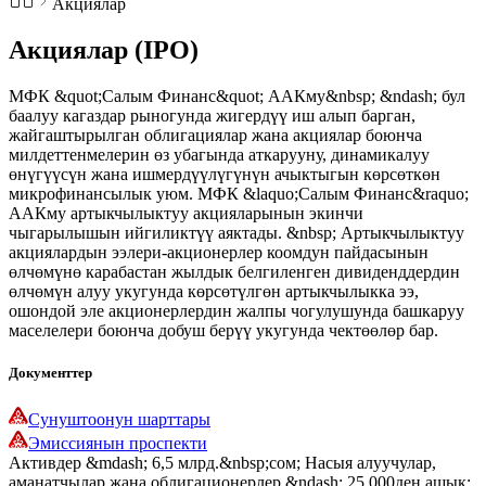
Акциялар
Акциялар (IPO)
МФК &quot;Салым Финанс&quot; ААКму&nbsp; &ndash; бул
баалуу кагаздар рыногунда жигердүү иш алып барган,
жайгаштырылган облигациялар жана акциялар боюнча
милдеттенмелерин өз убагында аткарууну, динамикалуу
өнүгүүсүн жана ишмердүүлүгүнүн ачыктыгын көрсөткөн
микрофинансылык уюм. МФК &laquo;Салым Финанс&raquo;
ААКму артыкчылыктуу акцияларынын экинчи
чыгарылышын ийгиликтүү аяктады. &nbsp; Артыкчылыктуу
акциялардын ээлери-акционерлер коомдун пайдасынын
өлчөмүнө карабастан жылдык белгиленген дивиденддердин
өлчөмүн алуу укугунда көрсөтүлгөн артыкчылыкка ээ,
ошондой эле акционерлердин жалпы чогулушунда башкаруу
маселелери боюнча добуш берүү укугунда чектөөлөр бар.
Документтер
Сунуштоонун шарттары
Эмиссиянын проспекти
Активдер &mdash; 6,5 млрд.&nbsp;сом; Насыя алуучулар,
аманатчылар жана облигационерлер &ndash; 25 000ден ашык;