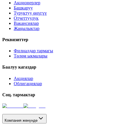
Акционерлер
Башкаруу
Туруктуу өнүгүү
Отчеттуулук
Вакансиялар
Жаңылыктар
Реквизиттер
Филиалдар тармагы
Төлөм ыкмалары
Баалуу кагаздар
Акциялар
Облигациялар
Соц. тармактар
Компания жөнүндө