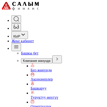
КЫР
Жеке кабинет
Башкы бет
Компания жөнүндө
Биз жөнүндө
Акционерлер
Башкаруу
Туруктуу өнүгүү
Отчеттуулук