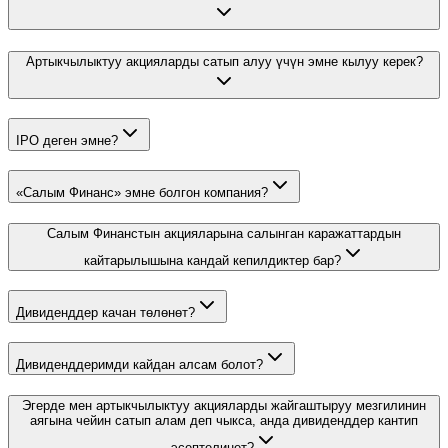
Артыкчылыктуу акцияларды сатып алуу үчүн эмне кылуу керек?
IPO деген эмне?
«Салым Финанс» эмне болгон компания?
Салым Финанстын акцияларына салынган каражаттардын
кайтарылышына кандай кепилдиктер бар?
Дивиденддер качан төлөнөт?
Дивиденддеримди кайдан алсам болот?
Эгерде мен артыкчылыктуу акцияларды жайгаштыруу мезгилинин
аягына чейин сатып алам деп чыкса, анда дивиденддер кантип
эсептелинет?