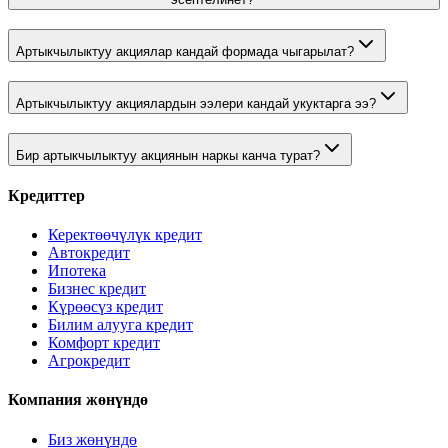
Артыкчылыктуу акциялар кандай формада чыгарылат?
Артыкчылыктуу акциялардын ээлери кандай укуктарга ээ?
Бир артыкчылыктуу акциянын наркы канча турат?
Кредиттер
Керектөөчүлүк кредит
Автокредит
Ипотека
Бизнес кредит
Күрөөсүз кредит
Билим алууга кредит
Комфорт кредит
Агрокредит
Компания жөнүндө
Биз жөнүндө