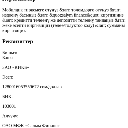
Мобилдик тиркемеге өтүңүз &rarr; төлөмдөргө өтүңүз &rarr;
издөөнү басыңыз &rarr; &quot;salym finance&quot; киргизиңиз
&rarr; кредитти төлөөнү же депозитти төлөөнү тандаңыз &rarr;
жеке эсепти киргизиңиз (төлөө/толуктоо коду) &rarr; сумманы
киргизиңиз.
Реквизиттер
Бишкек
Банк:
ЗАО «КИКБ»
Эсеп:
1280016053559672 сом/доллар
БИК:
103001
Алуучу:
ОАО МФК «Салым Финанс»