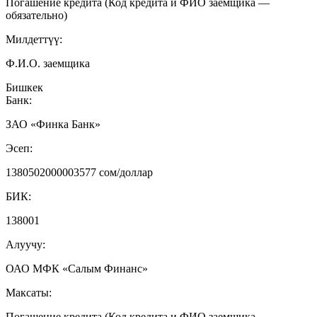
Погашение кредита (Код кредита и ФИО заемщика —
обязательно)
Милдеттүү:
Ф.И.О. заемщика
Бишкек
Банк:
ЗАО «Финка Банк»
Эсеп:
1380502000003577 сом/доллар
БИК:
138001
Алуучу:
ОАО МФК «Салым Финанс»
Максаты:
Погашение кредита (Код кредита и ФИО заемщика —