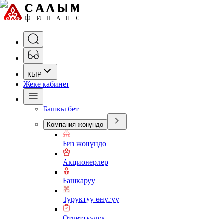
КЫР
Жеке кабинет
Башкы бет
Компания жөнүндө
Биз жөнүндө
Акционерлер
Башкаруу
Туруктуу өнүгүү
Отчеттуулук