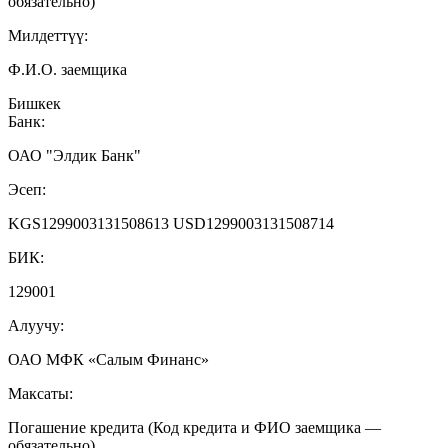
обязательно)
Милдеттүү:
Ф.И.О. заемщика
Бишкек
Банк:
ОАО "Элдик Банк"
Эсеп:
KGS1299003131508613 USD1299003131508714
БИК:
129001
Алуучу:
ОАО МФК «Салым Финанс»
Максаты:
Погашение кредита (Код кредита и ФИО заемщика —
обязательно)