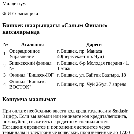
Милдеттүү:
Ф.И.О. заемщика
Бишкек шаарындагы «Салым Финанс»
кассаларында
№
Аталышы
Дареги
Операционное
г. Бишкек, пр. Манаса
1
Управление
40(пересекает пр. Чуй)
Бишкекский филиал
г. Бишкек, б-р Молодая гвардия 41,
2
№1
1 этаж
3
Филиал "Бишкек-ЮГ"
г. Бишкек, ул. Байтик Баатыра, 18
Филиал "Бишкек-
4
г. Бишкек, пр. Чуй 26/ул. 7 апреля
ВОСТОК"
Кошумча маалымат
При оплате необходимо ввести код кредита/депозита &ndash;
8 цифр. Если вы забыли или не знаете код кредита/депозита,
пожалуйста, свяжитесь с кредитным специалистом.
Погашения кредитов и пополнения депозитов через
терминалы и электронные кошельки, произведенные до 17:00