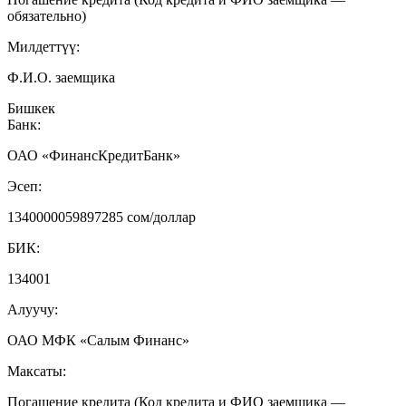
обязательно)
Милдеттүү:
Ф.И.О. заемщика
Бишкек
Банк:
ОАО «ФинансКредитБанк»
Эсеп:
1340000059897285 сом/доллар
БИК:
134001
Алуучу:
ОАО МФК «Салым Финанс»
Максаты:
Погашение кредита (Код кредита и ФИО заемщика —