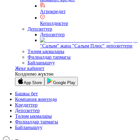
Агрокредит
Кепилдиктер
Депозиттер
Депозиттер
"Салым" жана "Салым Плюс" депозиттери
Төлөм ыкмалары
Филиалдар тармагы
Байланышуу
Жеке кабинет
Колдонмо жүктөө
App Store
Google Play
Башкы бет
Компания жөнүндө
Кредиттер
Депозиттер
Төлөм ыкмалары
Филиалдар тармагы
Байланышуу