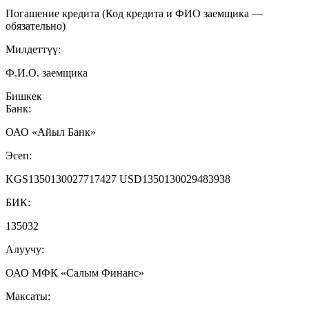
Погашение кредита (Код кредита и ФИО заемщика —
обязательно)
Милдеттүү:
Ф.И.О. заемщика
Бишкек
Банк:
ОАО «Айыл Банк»
Эсеп:
KGS1350130027717427 USD1350130029483938
БИК:
135032
Алуучу:
ОАО МФК «Салым Финанс»
Максаты: