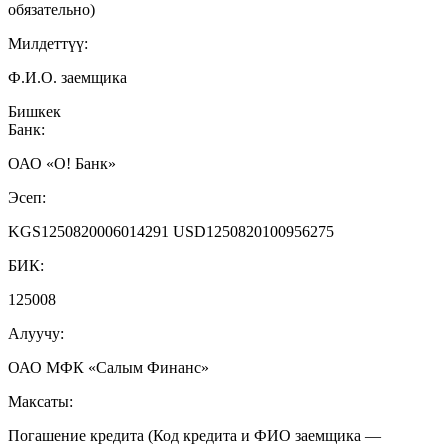
обязательно)
Милдеттүү:
Ф.И.О. заемщика
Бишкек
Банк:
ОАО «О! Банк»
Эсеп:
KGS1250820006014291 USD1250820100956275
БИК:
125008
Алуучу:
ОАО МФК «Салым Финанс»
Максаты:
Погашение кредита (Код кредита и ФИО заемщика —