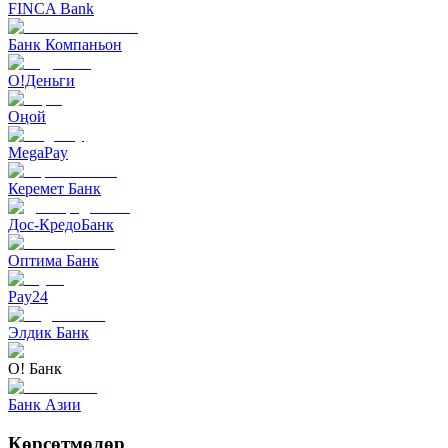
FINCA Bank
Банк Компаньон
O!Деньги
Оңой
MegaPay
Керемет Банк
Дос-КредоБанк
Оптима Банк
Pay24
Элдик Банк
О! Банк
Банк Азии
Көрсөтмөлөр