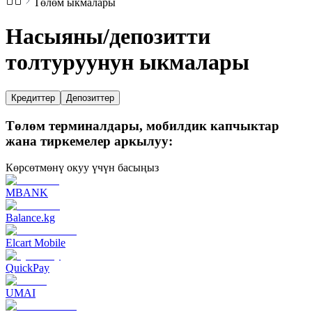
Төлөм ыкмалары
Насыяны/депозитти
толтуруунун ыкмалары
Кредиттер
Депозиттер
Төлөм терминалдары, мобилдик капчыктар
жана тиркемелер аркылуу:
Көрсөтмөнү окуу үчүн басыңыз
MBANK
Balance.kg
Elcart Mobile
QuickPay
UMAI